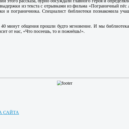
и этого рассказа, бурно обсуждали главного героя и определяли
ть выдержки из текста с отрывками из фильма «Пограничный пёс
баки и пограничника. Специалист библиотеки познакомила уч
40 минут общения прошли будто мгновение. И мы библиотекар
сит от нас, «Что посеешь, то и пожнёшь!».
А САЙТА