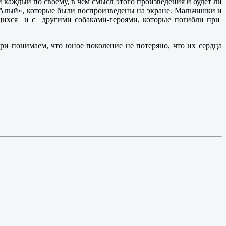
 каждый по своему, в чём смысл этого произведения и будет ли
 Алый», которые были воспроизведены на экране. Мальчишки и
ащихся и с другими собаками-героями, которые погибли при
и понимаем, что юное поколение не потеряно, что их сердца