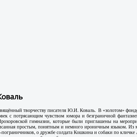
Коваль
вящённый творчеству писателя Ю.И. Коваль. В «золотом» фонд
ловек с потрясающим чувством юмора и безграничной фантазией
а Прохоровской гимназии, которые были приглашены на мероп
написанная простым, понятным и немного ироничным языком. Из 
-пограничников, о дружбе солдата Кошкина и собаки по кличке